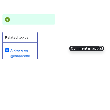
Related topics
Comment in app
Arkivere og
gjenopprette
dokumenter
Dele avvik
Legge inn app
på mobil enhet
Rapporter for
avvik og tiltak
Datasett for
avvik