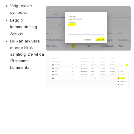
Velg arkiver-
Open
symbolet
Legg til 
kommentar og 
Arkiver
Du kan arkivere 
mange tiltak 
samtidig. De vil da 
få samme 
Open
kommentar.