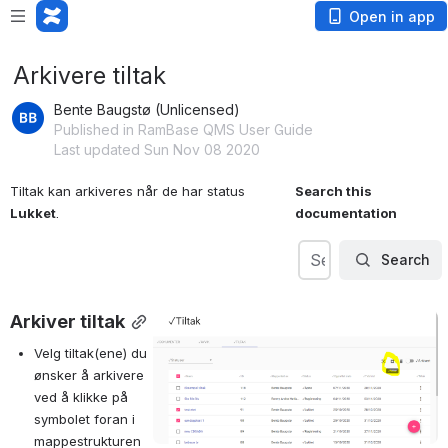
Open in app
Arkivere tiltak
Bente Baugstø (Unlicensed)
Published in RamBase QMS User Guide
Last updated Sun Nov 08 2020
Tiltak kan arkiveres når de har status
Search this 
Lukket
.
documentation
Search
Search
Search
Arkiver tiltak
Open
Velg tiltak(ene) du 
ønsker å arkivere 
ved å klikke på 
symbolet foran i 
mappestrukturen